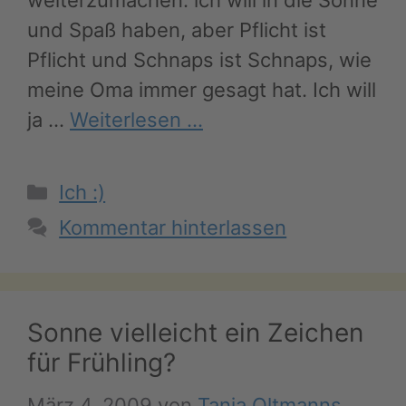
weiterzumachen: ich will in die Sonne
und Spaß haben, aber Pflicht ist
Pflicht und Schnaps ist Schnaps, wie
meine Oma immer gesagt hat. Ich will
ja …
Weiterlesen …
Kategorien
Ich :)
Kommentar hinterlassen
Sonne vielleicht ein Zeichen
für Frühling?
März 4, 2009
von
Tanja Oltmanns