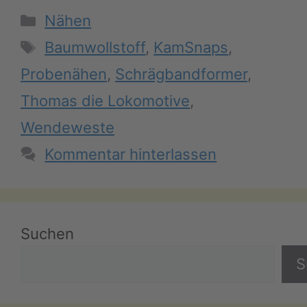
Kategorien
Nähen
Schlagwörter
Baumwollstoff
,
KamSnaps
,
Probenähen
,
Schrägbandformer
,
Thomas die Lokomotive
,
Wendeweste
Kommentar hinterlassen
Suchen
S