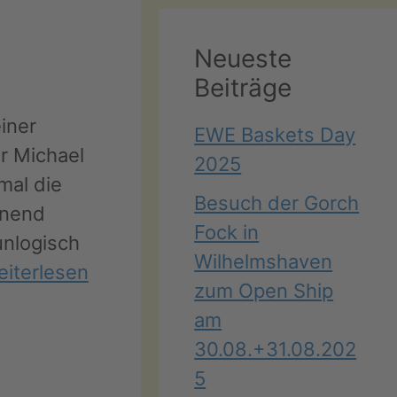
Neueste
Beiträge
iner
EWE Baskets Day
r Michael
2025
mal die
Besuch der Gorch
nnend
Fock in
unlogisch
Wilhelmshaven
iterlesen
zum Open Ship
am
30.08.+31.08.202
5