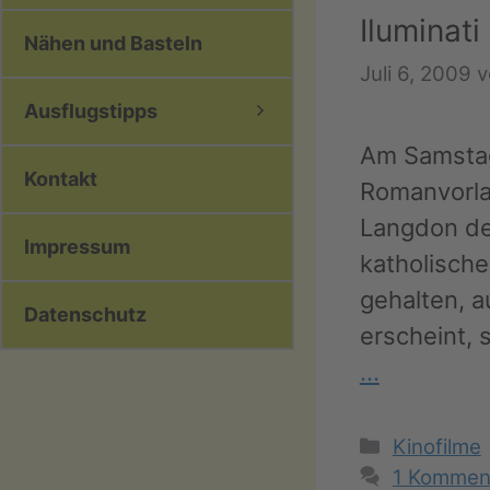
Iluminati
Nähen und Basteln
Juli 6, 2009
Ausflugstipps
Am Samstag 
Kontakt
Romanvorla
Langdon de
Impressum
katholische
gehalten, a
Datenschutz
erscheint,
…
Kategorie
Kinofilme
1 Kommen