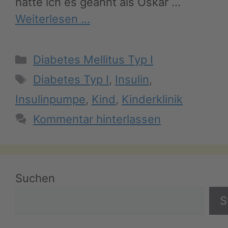
hatte ich es geahnt als Oskar …
Weiterlesen …
Kategorien
Diabetes Mellitus Typ I
Schlagwörter
Diabetes Typ I
,
Insulin
,
Insulinpumpe
,
Kind
,
Kinderklinik
Kommentar hinterlassen
Suchen
S