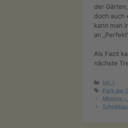
der Gärten,
doch auch e
kann man im
an „Perfekt“
Als Fazit k
nächste Tr
Kategorie
Ich :)
Schlagwör
Park der 
Minions –
Schnittla