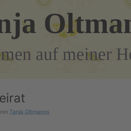
nja Oltma
men auf meiner 
eirat
von
Tanja Oltmanns