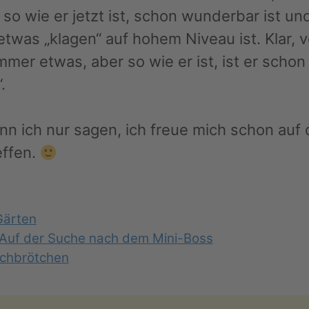
 so wie er jetzt ist, schon wunderbar ist un
twas „klagen“ auf hohem Niveau ist. Klar, 
mer etwas, aber so wie er ist, ist er schon
.
ann ich nur sagen, ich freue mich schon auf
effen.
n
ter
Gärten
 Auf der Suche nach dem Mini-Boss
uchbrötchen