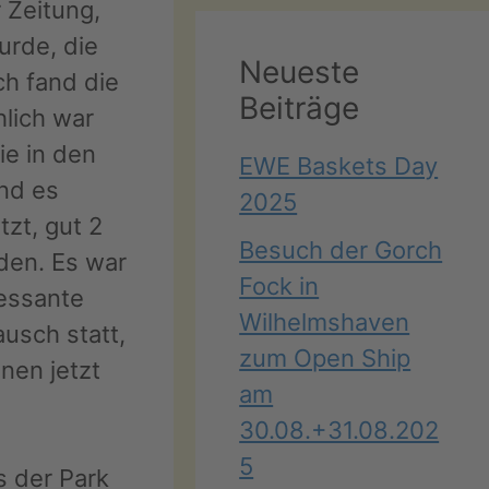
 Zeitung,
urde, die
Neueste
ch fand die
Beiträge
hlich war
ie in den
EWE Baskets Day
nd es
2025
tzt, gut 2
Besuch der Gorch
nden. Es war
Fock in
ressante
Wilhelmshaven
usch statt,
zum Open Ship
nen jetzt
am
30.08.+31.08.202
5
 der Park