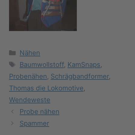
Kategorien
Nähen
Schlagwörter
Baumwollstoff
,
KamSnaps
,
Probenähen
,
Schrägbandformer
,
Thomas die Lokomotive
,
Wendeweste
Probe nähen
Spammer