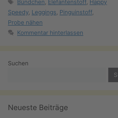
Schlagwörter
Bündchen
,
Elefantenstoff
,
Happy
Speedy
,
Leggings
,
Pinguinstoff
,
Probe nähen
Kommentar hinterlassen
Suchen
S
Neueste Beiträge