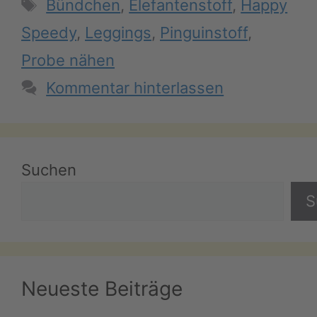
Schlagwörter
Bündchen
,
Elefantenstoff
,
Happy
Speedy
,
Leggings
,
Pinguinstoff
,
Probe nähen
Kommentar hinterlassen
Suchen
S
Neueste Beiträge